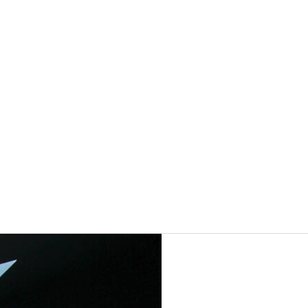
ukte
Imp