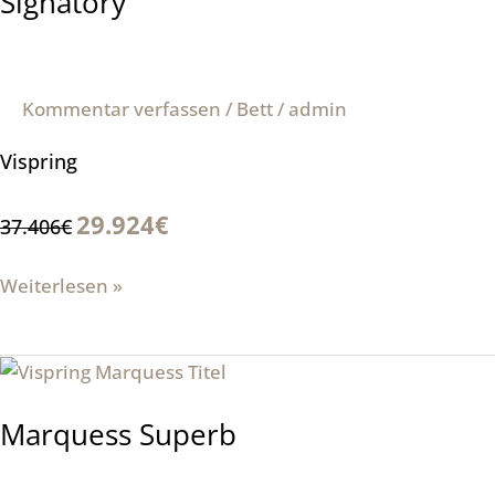
Signatory
Kommentar verfassen
/
Bett
/
admin
Vispring
29.924€
37.406€
Weiterlesen »
Marquess
Superb
Marquess Superb